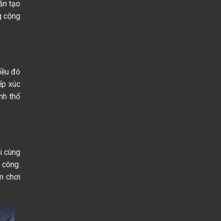
ần tạo
g cộng
iều đó
ếp xúc
nh thổ
i cùng
 công.
m chơi