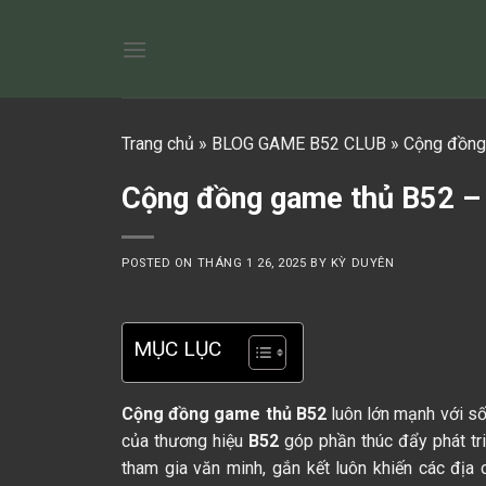
Skip
to
content
Trang chủ
»
BLOG GAME B52 CLUB
»
Cộng đồng 
Cộng đồng game thủ B52 – 
POSTED ON
THÁNG 1 26, 2025
BY
KỲ DUYÊN
MỤC LỤC
Cộng đồng game thủ B52
luôn lớn mạnh với số
của thương hiệu
B52
góp phần thúc đẩy phát tr
tham gia văn minh, gắn kết luôn khiến các địa 