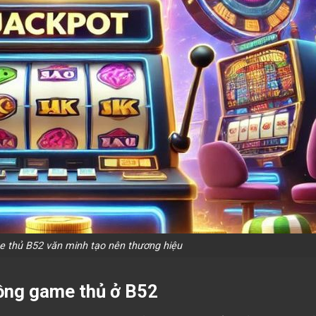
 thủ B52 văn minh tạo nên thương hiệu
ồng game thủ ở B52