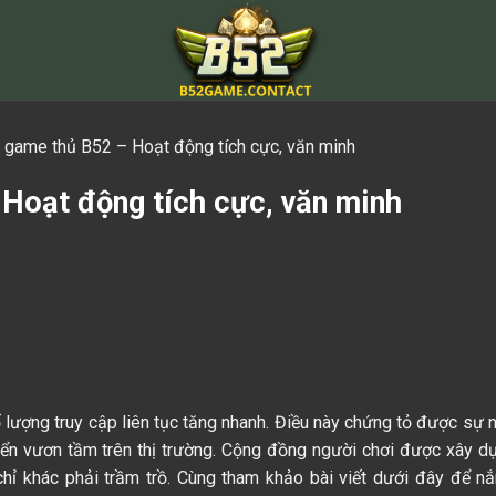
game thủ B52 – Hoạt động tích cực, văn minh
Hoạt động tích cực, văn minh
 lượng truy cập liên tục tăng nhanh. Điều này chứng tỏ được sự n
iển vươn tầm trên thị trường. Cộng đồng người chơi được xây d
chỉ khác phải trầm trồ. Cùng tham khảo bài viết dưới đây để n