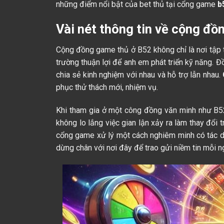
những điểm nổi bật của bet thủ tại cổng game
b
Vài nét thông tin về cộng đ
Cộng đồng game thủ ở B52 không chỉ là nơi tập 
trường thuận lợi để anh em phát triển kỹ năng. Đ
chia sẻ kinh nghiệm với nhau và hỗ trợ lẫn nhau.
phục thử thách mới, nhiệm vụ.
Khi tham gia ở một công đồng văn minh như B52 
không lo lắng việc gian lận xảy ra làm thay đổi
cổng game xử lý một cách nghiêm minh có tác dụ
dừng chân với nơi đây để trao gửi niềm tin mỗi ng