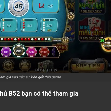
ham gia vào các sự kiện giải đấu game
hủ B52 bạn có thể tham gia