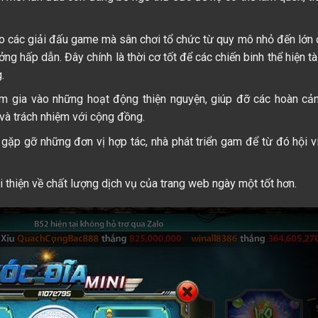
 các giải đấu game mà sân chơi tổ chức từ quy mô nhỏ đến lớn 
ng hấp dẫn. Đây chính là thời cơ tốt để các chiến binh thể hiện tà
g.
am gia vào những hoạt động thiện nguyện, giúp đỡ các hoàn cả
i và trách nhiệm với cộng đồng.
 gặp gỡ những đơn vị hợp tác, nhà phát triển gam để từ đó hội v
i thiện về chất lượng dịch vụ của trang web ngày một tốt hơn.