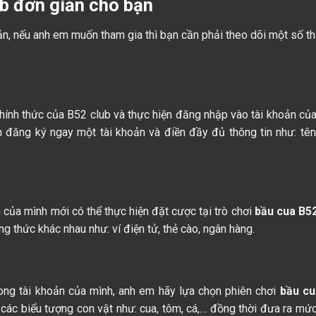
ub đơn giản cho bạn
ản, nếu anh em muốn tham gia thì bạn cần phải theo dõi một số th
chính thức của B52 club và thực hiện đăng nhập vào tài khoản của
 đăng ký ngay một tài khoản và điền đầy đủ thông tin như: tê
 của mình mới có thể thực hiện đặt cược tại trò chơi
bầu cua B52
g thức khác nhau như: ví điện tử, thẻ cào, ngân hàng.
ong tài khoản của mình, anh em hãy lựa chọn phiên chơi
bầu cu
à các biểu tượng con vật như: cua, tôm, cá,… đồng thời đưa ra mứ