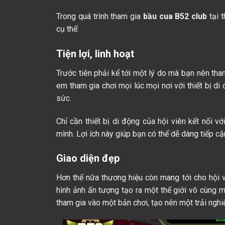
Trong quá trình tham gia
bầu cua B52 club
tại t
cụ thể:
Tiện lợi, linh hoạt
Trước tiên phải kể tới một lý do mà bạn nên th
em tham gia chơi mọi lúc mọi nơi với thiết bị di
sức.
Chỉ cần thiết bị di động của hội viên kết nối vớ
mình. Lợi ích này giúp bạn có thể dễ dàng tiếp cậ
Giao diện đẹp
Hơn thế nữa thương hiệu còn mang tới cho hội 
hình ảnh ấn tượng tạo ra một thế giới vô cùng
tham gia vào một bản chơi, tạo nên một trải ngh