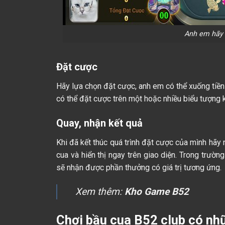
Anh em hãy 
Đặt cược
Hãy lựa chọn đặt cược, anh em có thể xuống tiền
có thể đặt cược trên một hoặc nhiều biểu tượng k
Quay, nhận kết quả
Khi đã kết thúc quá trình đặt cược của mình hãy
cua và hiển thị ngay trên giao diện. Trong trườn
sẽ nhận được phần thưởng có giá trị tương ứng.
Xem thêm:
Kho Game B52
Chơi bầu cua B52 club có nhữ