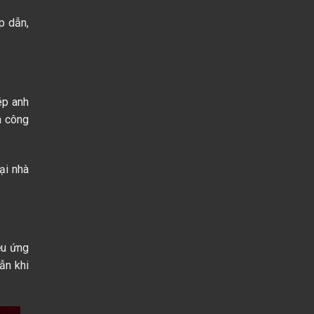
p dẫn,
hép anh
n công
ại nhà
ệu ứng
ẫn khi