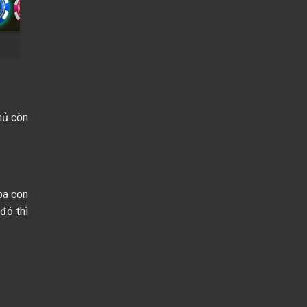
hủ còn
ba con
đó thì