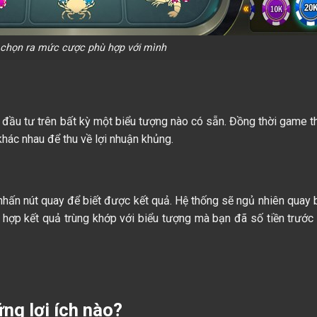
chọn ra mức cược phù hợp với mình
 đầu tư trên bất kỳ một biểu tượng nào có sẵn. Đồng thời game t
hác nhau để thu về lợi nhuận khủng.
 nhấn nút quay để biết được kết quả. Hệ thống sẽ ngủ nhiên quay 
g hợp kết quả trùng khớp với biểu tượng mà bạn đã số tiền trước 
ng lợi ích nào?