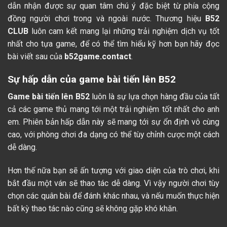
dẫn nhận được sự quan tâm chú ý đặc biệt từ phía cộng
đồng người chơi trong và ngoài nước. Thương hiệu
B52
CLUB
luôn cam kết mang lại những trải nghiệm dịch vụ tốt
nhất cho tựa game, để có thể tìm hiểu kỹ hơn bạn hãy đọc
bài viết sau của
b52game.contact
.
Sự hấp dẫn của game bài tiến lên B52
Game bài tiến lên B52
luôn là sự lựa chọn hàng đầu của tất
cả các game thủ mang tới một trải nghiệm tốt nhất cho anh
em. Phiên bản hấp dẫn này sẽ mang tới sự ổn định vô cùng
cao, với phòng chơi đa dạng có thể tùy chỉnh cược một cách
dễ dàng.
Hơn thế nữa bạn sẽ ấn tượng với giao diện của trò chơi, khi
bắt đầu một ván sẽ thao tác dễ dàng. Vì vậy người chơi tùy
chọn các quân bài để đánh khác nhau, và nếu muốn thực hiện
bất kỳ thao tác nào cũng sẽ không gặp khó khăn.