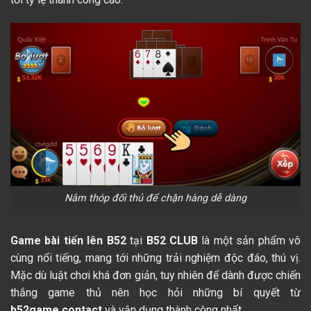
Nắm thóp đối thủ để chặn hàng dễ dàng
Game bài tiến lên B52
tại
B52 CLUB
là một sản phẩm vô
cùng nổi tiếng, mang tới những trải nghiệm độc đáo, thú vị.
Mặc dù luật chơi khá đơn giản, tuy nhiên để dành được chiến
thắng game thủ nên học hỏi những bí quyết từ
b52game.contact
và vận dụng thành công nhất.