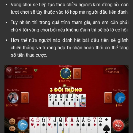
Vòng chơi sẽ tiếp tục theo chiều ngược kim đồng hồ, còn
lượt chơi sẽ tùy thuộc vào tổ hợp mà người đầu tiên đánh.
Tuy nhiên thì trong quá trình tham gia, anh em cần phải
chú ý tới vòng chơi bởi nếu không đánh thì sẽ bỏ lỡ cơ hội.
Hơn thế nữa người nào đánh hết bài đầu tiên sẽ giành
chiến thắng và trường hợp bị chặn hoặc thối có thể tăng
số tiền thua cược.