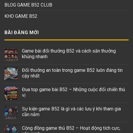
BLOG GAME B52 CLUB
KHO GAME B52
BÀI ĐĂNG MỚI
Game bài đổi thưởng B52 và cách săn thưởng
khủng nhanh
Đổi thưởng an toàn trong game B52 luôn đáng tin
cậy nhất
Đua top game bài B52 – Những cuộc đối chiến thú
vị
Sự kiện game B52 là gì và các lưu ý khi tham gia
cần nắm
Cộng đồng game thủ B52 – Hoạt động tích cực,