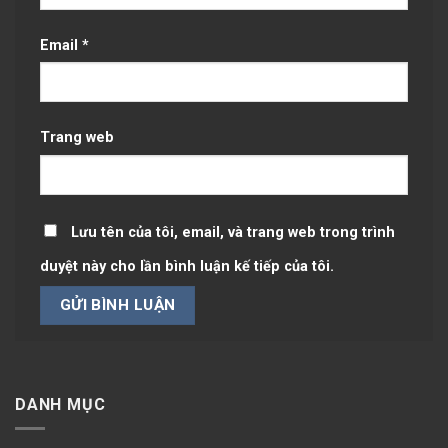
Email
*
Trang web
Lưu tên của tôi, email, và trang web trong trình
duyệt này cho lần bình luận kế tiếp của tôi.
DANH MỤC