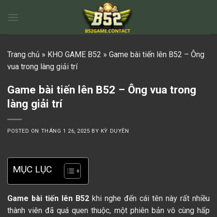
Skip
to
content
Trang chủ
»
KHO GAME B52
»
Game bài tiến lên B52 – Ông
vua trong làng giải trí
Game bài tiến lên B52 – Ông vua trong
làng giải trí
POSTED ON
THÁNG 1 26, 2025
BY
KỲ DUYÊN
MỤC LỤC
Game bài tiến lên B52
khi nghe đến cái tên này rất nhiều
thành viên đã quá quen thuộc, một phiên bản vô cùng hấp