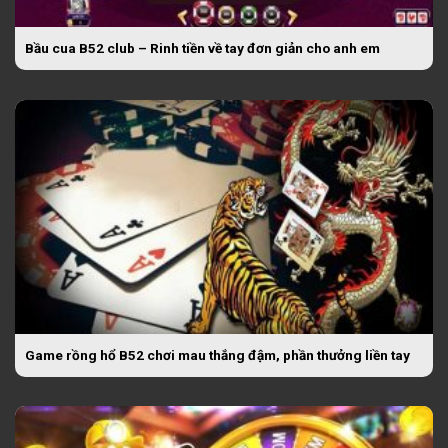
Bầu cua B52 club – Rinh tiền về tay đơn giản cho anh em
Game rồng hổ B52 chơi mau thắng đậm, phần thưởng liền tay