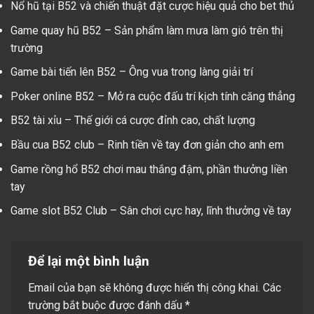
Nổ hũ tại B52 và chiến thuật đặt cược hiệu quả cho bet thủ
Game quay hũ B52 – Sản phẩm làm mưa làm gió trên thị
trường
Game bài tiến lên B52 – Ông vua trong làng giải trí
Poker online B52 – Mở ra cuộc đấu trí kịch tính căng thẳng
B52 tài xỉu – Thế giới cá cược đỉnh cao, chất lượng
Bầu cua B52 club – Rinh tiền về tay đơn giản cho anh em
Game rồng hổ B52 chơi mau thắng đậm, phần thưởng liền
tay
Game slot B52 Club – Sân chơi cực hay, lĩnh thưởng về tay
Để lại một bình luận
Email của bạn sẽ không được hiển thị công khai.
Các
trường bắt buộc được đánh dấu
*