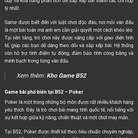
duy và khả năng phân tích để sắp xếp bài thành các chi hợp
lý nhất.
Game được biết đến với luật chơi độc đáo, nơi mỗi ván đấu
là một bài toán mà anh em cần giải quyết một cách khéo léo.
Tại nền tảng, trò chơi này được nâng cấp với giao diện tinh
tế, giúp các bạn dễ dàng theo dõi và sắp xếp bài. Hệ thống
còn hỗ trợ tính điểm tự động, đảm bảo tính công bằng và
minh bạch trong từng ván đấu.
Xem thêm:
Kho Game B52
Game bài phổ biến tại B52 – Poker
Poker là một trong những bộ môn được rất nhiều khách hàng
yêu thích. Đây là trò chơi bài mang tính quốc tế, nổi tiếng với
sự kết hợp giữa kỹ năng, chiến thuật và một chút may mắn.
Tại B52, Poker được thiết kế theo tiêu chuẩn chuyên nghiệp,