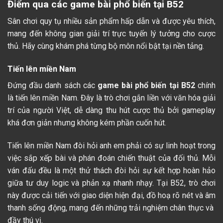
Điểm qua các game bài phổ biến tại B52
Sân chơi quy tụ nhiều sản phẩm hấp dẫn và được yêu thích,
mang đến không gian giải trí trực tuyến lý tưởng cho cược
thủ. Hãy cùng khám phá từng bộ môn nổi bật tại nền tảng.
Tiến lên miền Nam
Đứng đầu danh sách các
game bài phổ biến tại B52
chính
là tiến lên miền Nam. Đây là trò chơi gắn liền với văn hóa giải
trí của người Việt, dễ dàng thu hút cược thủ bởi gameplay
khá đơn giản nhưng không kém phần cuốn hút.
Tiến lên miền Nam đòi hỏi anh em phải có sự linh hoạt trong
việc sắp xếp bài và phán đoán chiến thuật của đối thủ. Mỗi
ván đấu đều là một thử thách đòi hỏi sự kết hợp hoàn hảo
giữa tư duy logic và phản xạ nhanh nhạy. Tại B52, trò chơi
này được cải tiến với giao diện hiện đại, đồ hoạ rõ nét và âm
thanh sống động, mang đến những trải nghiệm chân thực và
đầy thú vị.