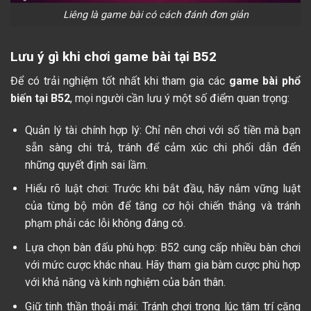
Liêng là game bài có cách đánh đơn giản
Lưu ý gì khi chơi game bài tại B52
Để có trải nghiệm tốt nhất khi tham gia các
game bài phổ
biến tại B52
, mọi người cần lưu ý một số điểm quan trọng:
Quản lý tài chính hợp lý: Chỉ nên chơi với số tiền mà bạn
sẵn sàng chi trả, tránh để cảm xúc chi phối dẫn đến
những quyết định sai lầm.
Hiểu rõ luật chơi: Trước khi bắt đầu, hãy nắm vững luật
của từng bộ môn để tăng cơ hội chiến thắng và tránh
phạm phải các lỗi không đáng có.
Lựa chọn bàn đấu phù hợp: B52 cung cấp nhiều bàn chơi
với mức cược khác nhau. Hãy tham gia bàm cược phù hợp
với khả năng và kinh nghiệm của bản thân.
Giữ tinh thần thoải mái: Tránh chơi trong lúc tâm trí căng