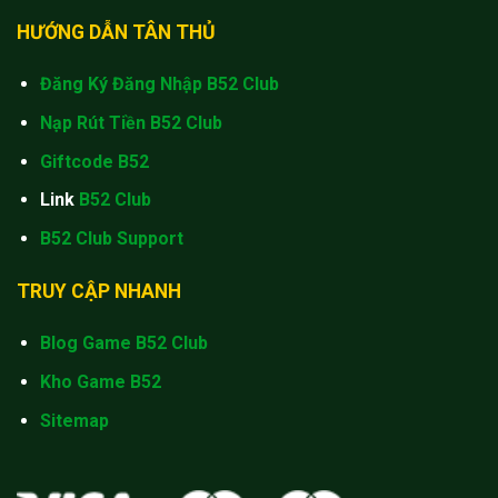
HƯỚNG DẪN TÂN THỦ
Đăng Ký Đăng Nhập B52 Club
Nạp Rút Tiền B52 Club
Giftcode B52
Link
B52 Club
B52 Club Support
TRUY CẬP NHANH
Blog Game B52 Club
Kho Game B52
Sitemap